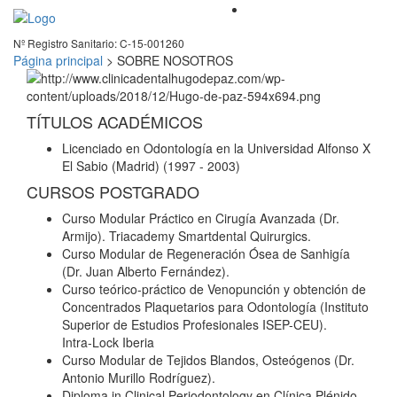
Skip
Página principal
>
SOBRE NOSOTROS
to
content
TÍTULOS ACADÉMICOS
Licenciado en Odontología en la Universidad Alfonso X
El Sabio (Madrid) (1997 - 2003)
CURSOS POSTGRADO
Curso Modular Práctico en Cirugía Avanzada (Dr.
Armijo). Triacademy Smartdental Quirurgics.
Curso Modular de Regeneración Ósea de Sanhigía
(Dr. Juan Alberto Fernández).
Curso teórico-práctico de Venopunción y obtención de
Concentrados Plaquetarios para Odontología (Instituto
Superior de Estudios Profesionales ISEP-CEU).
Intra-Lock Iberia
Curso Modular de Tejidos Blandos, Osteógenos (Dr.
Antonio Murillo Rodríguez).
Diploma in Clinical Periodontology en Clínica Plénido