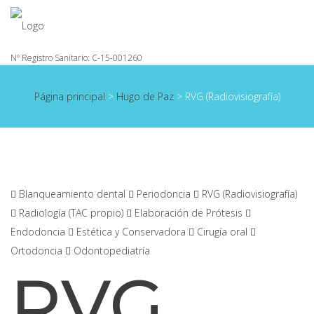
Página principal
>
Hugo de Paz
>
RVG (Radiovisiografía)
Blanqueamiento dental
Periodoncia
RVG (Radiovisiografía)
Radiología (TAC propio)
Elaboración de Prótesis
Endodoncia
Estética y Conservadora
Cirugía oral
Ortodoncia
Odontopediatría
RVG