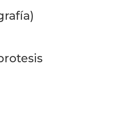
rafía)
protesis