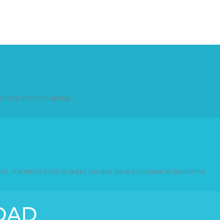
er tratamiento dental.
esis, hacemos todo lo antes posible para solucionar el problema
DAD