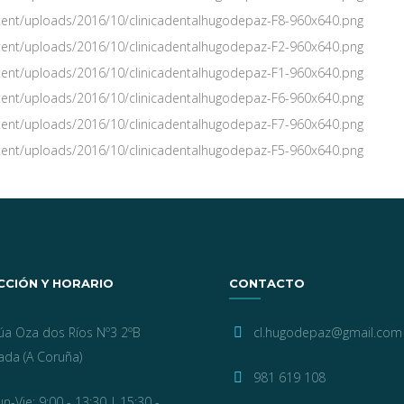
CCIÓN Y HORARIO
CONTACTO
úa Oza dos Ríos Nº3 2ºB
cl.hugodepaz@gmail.com
ada (A Coruña)
981 619 108
un-Vie: 9:00 - 13:30 | 15:30 -