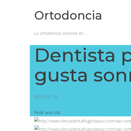
Ortodoncia
La ortodoncia consiste en ...
Dentista p
gusta sonr
981 619 108
Pedir una cita