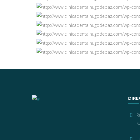
DIRE
R
S
L