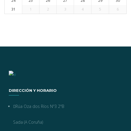
24
25
26
27
28
29
30
31
1
2
3
4
5
6
DIRECCIÓN Y HORARIO
Rúa Oza dos Ríos Nº3 2ºB
Sada (A Coruña)